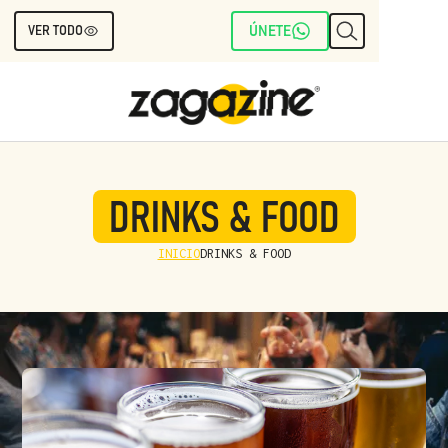
ÚNETE
VER TODO
ACCIÓN
BIENESTAR
BUSINESS
CINE
DRINKS & FOOD
DEPORTES
INICIO
DRINKS & FOOD
DRINKS & FOOD
EN INCLUSIVA
MODA
POLÍTICA
¿QUÉ VER Y QUÉ ESCUCHAR?
SOCIALITÉ