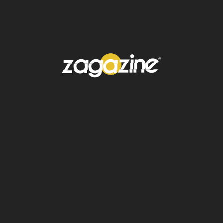
caro, afectando a consumidores,
restauranteros y productores por igual.
Claudia Sheinbaum: “No nos
pueden sustituir”
Ante esta medida, la presidenta
Claudia
Sheinbaum
fue contundente:
“No nos pueden sustituir,
porque no hay otros países
que produzcan esta cantidad
de excelentes tomates a un
precio tan conveniente”.
Y es que Estados Unidos
depende