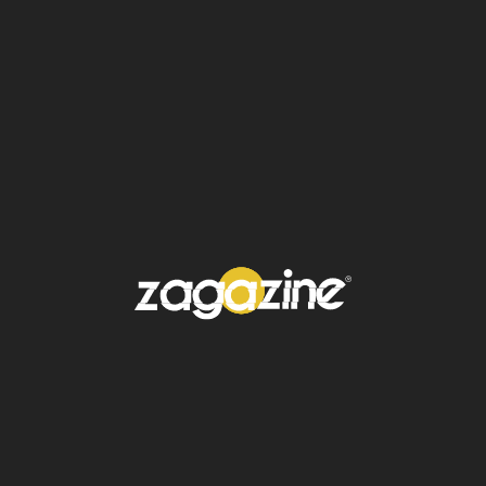
Un fenómeno que no
pasa desapercibido: la
Mariposa Monarca
La sobrecogedora migración de la
Mariposa
Monarca
y su concentración en bosques de
Michoacán y el Estado de México
constituyen uno de los espectáculos
naturales más impresionantes del mundo. La
Reserva de la Biosfera de la Mariposa
Monarca
cuenta con reconocimiento
internacional y aparece como un emblema de