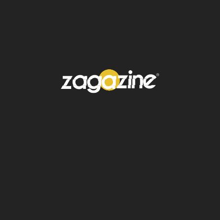
Entre los municipios destacan
Apan,
Actopan
, Ixmiquilpan, Pachuca, Mineral
del Monte, Zempoala, Tula y Tecozautla
,
reconocidos por sus tradiciones y vínculos
con el maguey.
Gracias a esta declaratoria, el aguamiel se
convierte en un
bien nacional
y su uso
comercial quedará regulado. Solo quienes