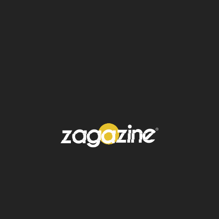
2. Tigre de bengala blanco (Panthera tigris)
Aunque exista la creencia errónea de que
este gran felino es la versión albina del tigre
de bengala, se trata de otro tipo de
mutación. Cuando el tigre hereda los dos
genes recesivos para la coloración clara,
nace con el pelaje blanco, las rayas pardo
oscuro, la nariz rosa y los ojos azules.