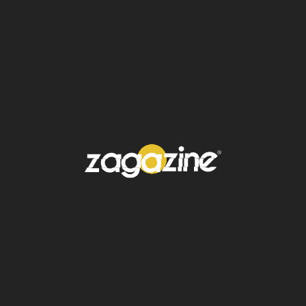
Mexicana Universal Charm 2025
. Su
participación le permitió posicionarse dentro
del
Top 12
, un resultado que confirmó su
destacada actuación frente a algunas de las
concursantes más experimentadas del
certamen.
Su desempeño recibió reconocimiento por
parte de seguidores mexicanos y
especialistas en concursos de belleza,
quienes destacaron su preparación,
elegancia y seguridad durante las distintas
etapas de la competencia.