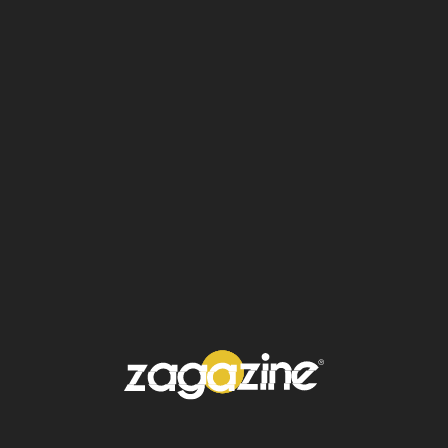
"
Wicked
", y "
Challengers
" captan la
atención.
Un momento especial para el público latino
será la participación del mexicano
Diego
Luna
, nominado a
Mejor Actor de Reparto
en Televisión
por su actuación en "
La
Máquina
", destacando el creciente impacto
de los talentos latinos en la industria
internacional.
En televisión, series como "
The Bear
", "
Only
Murders in the Building
" y "
Shōgun
" lideran