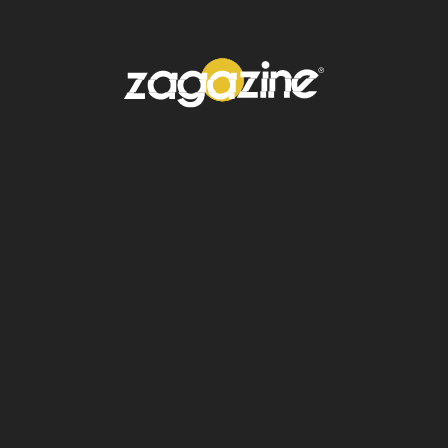
Un reconocimiento al cine
coreano
La designación de Park como presidente del
jurado no solo celebra su trayectoria
personal, sino que también consolida el lugar
del cine surcoreano en el panorama global. En
las últimas décadas, Corea del Sur ha
fortalecido su presencia en festivales
internacionales
, con una cinematografía que
combina riesgo creativo y profundidad