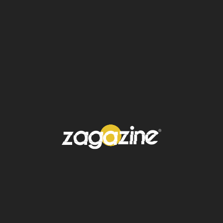
en solitario y he descubierto
muchísimas cosas de mí
”,
explicó entonces.
Una paternidad valiente y
consciente
Manolo habló también sobre los retos de ser
padre siendo ateo, en una familia con
diversas creencias religiosas, y sobre cómo
espera que su hijo tenga la libertad de
conocer el
mundo
y tomar sus propias
decisiones:
“Tal vez todo lo que yo he