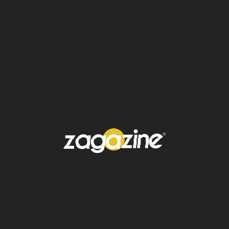
tengan la oportunidad de
salir en libertad
”, expresó
Jesic, reconociendo que,
aunque se trató de “un
crimen absolutamente
horrible”, los hermanos han
mostrado signos de
verdadera transformación.
Lyle y Erik han participado activamente en
programas educativos y grupos de
rehabilitación
en prisión. Familiares y aliados
testificaron a su favor, aseguran que su
arrepentimiento y evolución personal
merecen una nueva oportunidad.