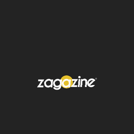
Contexto del tour “Together,
Together”
Los conciertos en México forman parte del
tour mundial titulado
“Together, Together”
,
que incluye paradas en
ciudades
como
Ámsterdam, Londres, São Paulo, Nueva
York, Melbourne y Sídney
, consolidando así
una de las giras más ambiciosas del año para
el artista.