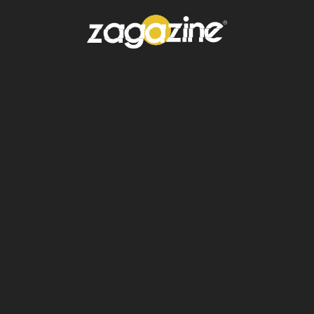
"Spirit-form
transformation"
(1918).
Gino Severini (1883–1966)
Gracias a él se difundió el futurismo más allá
de Italia, especialmente en París, lugar donde
absorbió influencias del cubismo. Su trabajo
destaca por descomponer las formas, lo que
permite expresar la vitalidad y los aspectos
invisibles que conforman la realidad
contemporánea.
"Memories
of Travel"
(1911).