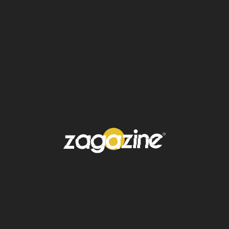
Aquí empieza la magia. El
ácido hialurónico
de Andrés Zaga
tiene una textura ligera y se
absorbe al instante, dejando una sensación
fresca y aterciopelada. Este producto
estrella rellena líneas finas, hidrata a
profundidad y revitaliza la piel durante la
noche. Aplica unas gotas sobre el rostro y
cuello con movimientos ascendentes.