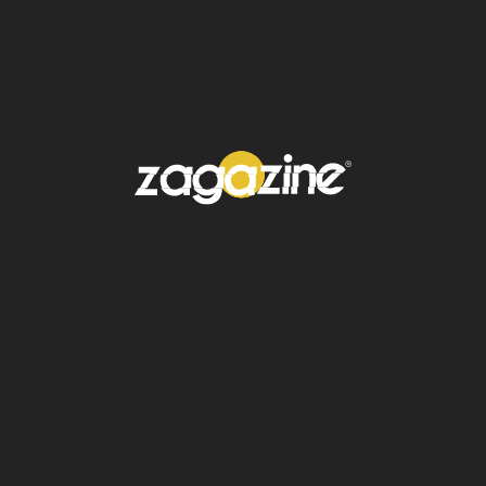
Una publicación compartida por Crocs Shoes (@crocs)
La marca informó que la colección
se lanzará
en diciembre
mediante el sitio oficial de
Crocs
y en tiendas seleccionadas a nivel
internacional. Aunque no existe confirmación
sobre la disponibilidad global de tallas o
distribución por país, la expectativa crece
entre consumidores que buscan piezas
únicas de
temporada
.