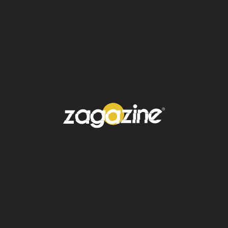
baile
constante y celebración colectiva.
Datos que hacen único al
Carnaval
Más de
dos millones de personas
salen a las
calles cada día solo en Río
Participan
escuelas de samba con más de 3
mil integrantes
cada una
Los trajes pueden tardar
hasta un año en
confeccionarse
El Carnaval genera una de las
mayores
derramas económicas
del país