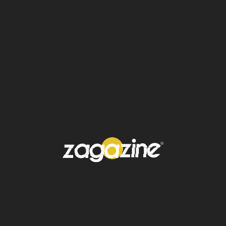
demostrado que la clave del
éxito
está en la
perseverancia
y la
autenticidad
. Ha
enfrentado
desafíos
, superado
críticas
y se
ha mantenido fiel a su
esencia
.
Más allá de su
carrera
,
Adriana
es una mujer
multifacética
. Su interés por la
moda
, el
arte
y las
causas sociales
añade nuevas
dimensiones a su
personalidad
. Es común
verla usando su
plataforma
para inspirar a
sus
seguidores
, compartir mensajes
positivos y apoyar a quienes lo necesitan.