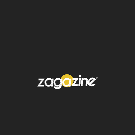
4. La crisis del ébola en
África
Una imagen desgarradora capturó el
momento en que trabajadores de la
Cruz
Roja
trasladaban el féretro de una víctima
durante el brote de
ébola
en la República
Democrática del Congo. La fotografía
recordó la fragilidad de los sistemas
sanitarios frente a emergencias
epidemiológicas.