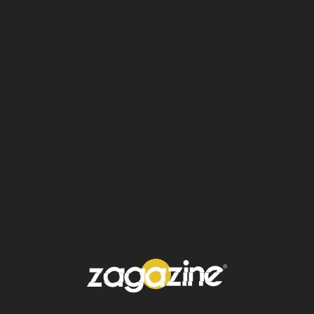
García Cázares felicitó al
Director del
Panteón
Municipal, Juan Carlos Zambrano
López
, y a todo su equipo por el
entusiasmo, la creatividad y la entrega
que hicieron posible esta
emotiva jornada
.
También reconoció la participación de todos
los asistentes en la
“Catrinada 2025”
, un
concurso de disfraces que celebró la
identidad y el arte popular
.