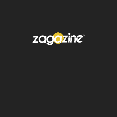
caminos y carreteras. En conjunto, el
operativo moviliza
más de 115 unidades
distribuidas en las zonas más afectadas.
Como resultado de este esfuerzo
coordinado,
22 caminos han sido
reabiertos en su totalidad
en municipios
como Tlahuiltepa, Chapulhuacán, Juárez, La
Misión, Metztitlán, Nicolás Flores, Pisaflores,
San Salvador y Yahualica, entre otros.