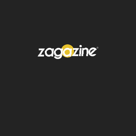
"
Si en el contrato de
adhesión o en las
condiciones del cine se
establece que no puedes
ingresar con alimentos,
tienes que cumplir con ese
contrato
", puntualizó la
dependencia. Como
alternativa, los consumidores
pueden optar por cines que
no impongan esta limitación.