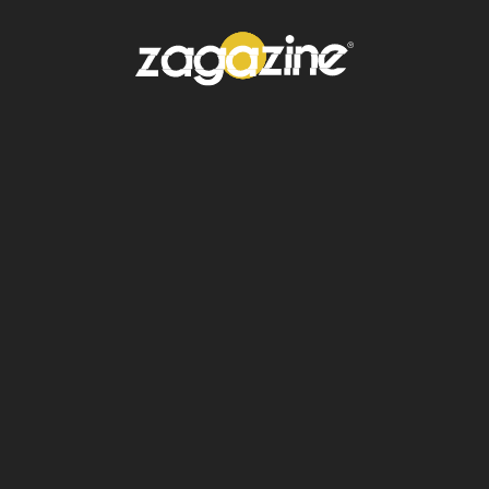
¿Será esta la caída del campeón?
Conferencia Oeste
Minnesota Timberwolves 1 – 1 Golden
State Warriors
Juego 1: Warriors ganan 99-88
Juego 2: Timberwolves responden 117-93
El tercer round será el sábado 10 de mayo
Oklahoma City Thunder 1 – 1 Denver