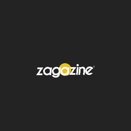
Sheinbaum
también destacó la importancia
del Tratado entre México, Estados Unidos y
Canadá (T-MEC), el cual garantiza que los
productos mexicanos estén libres de
aranceles, consolidando a México como un
socio comercial clave en la región. Asimismo,
anunció que continuarán
las
conversaciones sobre las tarifas
impuestas a la industria automotriz, al
acero y al aluminio, y se acelerará la
implementación del Plan México para
fortalecerla economía nacional.