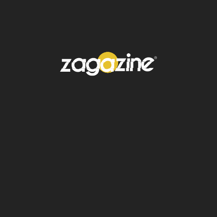
de una cinta azul en el pelo, como su
"algo azul".
Jeremy, por su parte, vistió un
clásico traje negro con camisa blanca.
La recepción se celebró en el puerto público
bajo una carpa, con la asistencia solo de
amigos
y familiares cercanos, manteniendo el
ambiente íntimo y privado que caracteriza a
la cantante.
Este es el primer matrimonio
de Lana del Rey y el segundo de Dufrene
,
quien tiene tres hijos de una relación anterior.