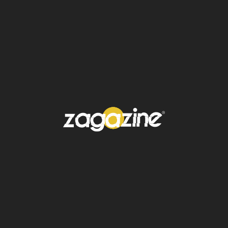
México)
¿Dónde ver los Oscar 2025?
📡 En televisión abierta:
Canal 5
Azteca 7
📡 En televisión por cable:
TNT
¡MI! Entretenimiento Televisión (solo alfombra
roja)
💻En streaming:
Max (Alfombra roja y ceremonia en vivo)
Este año, Karla Sofía Gascón, protagonista de
Emilia Pérez , ya confirma su asistencia con
todos los gastos pagados, y los reflectores