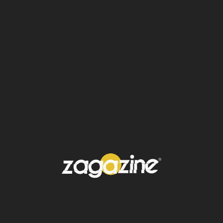
La devota hija, hermana, tía y
amiga estaba rodeada de
sus seres queridos,
incluyendo a su perro, Bowie.
La familia pide privacidad en
este momento para poder
llorar en paz", expresó Leslie
Sloane.
¿De qué murió Shannen Doherty?
En 2015, Doherty fue diagnosticada con
cáncer de mama del que se recuperó un par