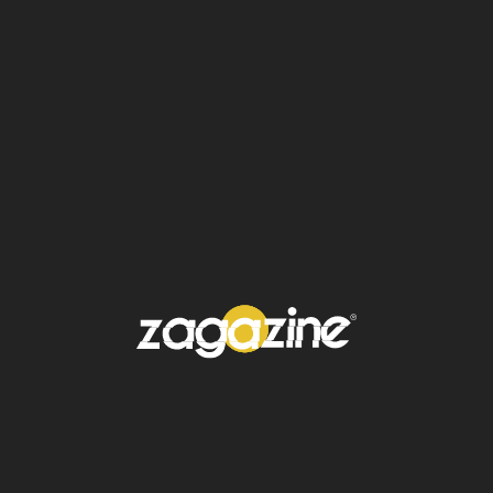
Europea; Christine Lagarde, presidenta del
Banco Central Europeo; y Giorgia Meloni,
primera ministra de Italia.
La lista
Power Women 2024
incluye a
mujeres influyentes de diversos
sectores, como política, finanzas,
tecnología, medios de comunicación y
filantropía. Según Forbes, estas 100
mujeres poseen un poder económico
colectivo de 33 billones de dólares y
ejercen su influencia sobre más de mil
millones de personas.