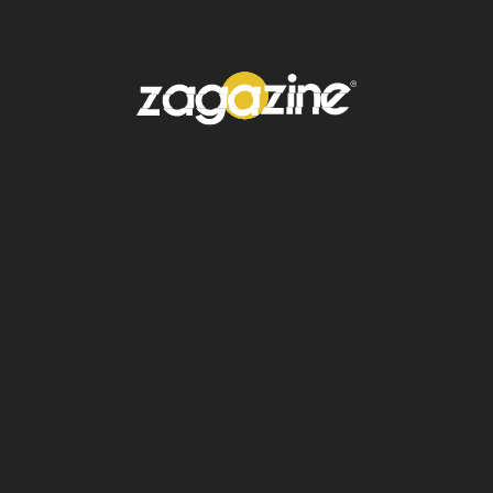
monstruo Nian
, que según el mito, huía al
escuchar los estruendos y ver el color rojo.
Comida festiva: delicias del Año Nuevo
En Hong Kong, los
platillos de serpiente
son
un manjar especial durante esta época,
considerados un símbolo de longevidad y
sabiduría. Además, no pueden faltar las frutas
de la suerte, como las naranjas y mandarinas,
que representan fortuna y
éxito
en el nuevo
año.
Supersticiones del Año Nuevo Lunar