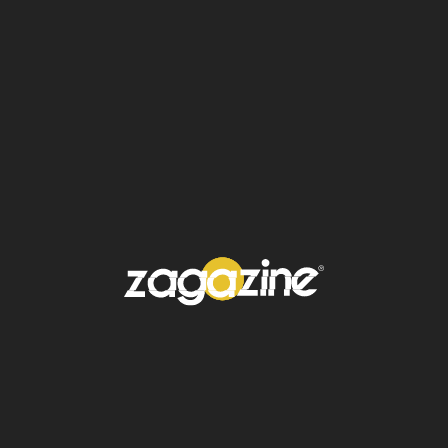
estado
Atlixco
: Marcha organizada por laRed
Feminista de Atlixco
📅 8 de marzo
⏰ 16:00 h
📍 Parque de la Soledad
🔊 Se recomienda llevar objetos para hacer
ruido